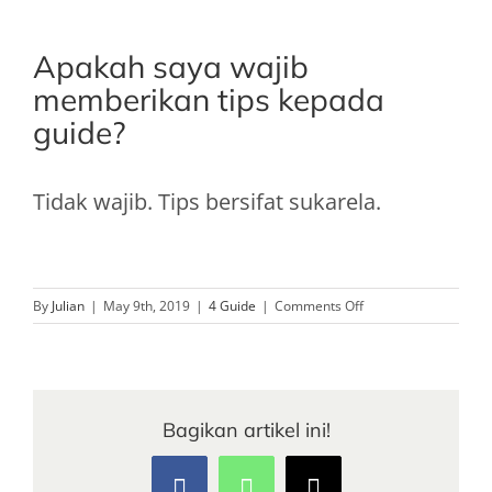
Apakah saya wajib
memberikan tips kepada
guide?
Tidak wajib. Tips bersifat sukarela.
on
By
Julian
|
May 9th, 2019
|
4 Guide
|
Comments Off
Apakah
saya
wajib
memberikan
tips
Bagikan artikel ini!
kepada
guide?