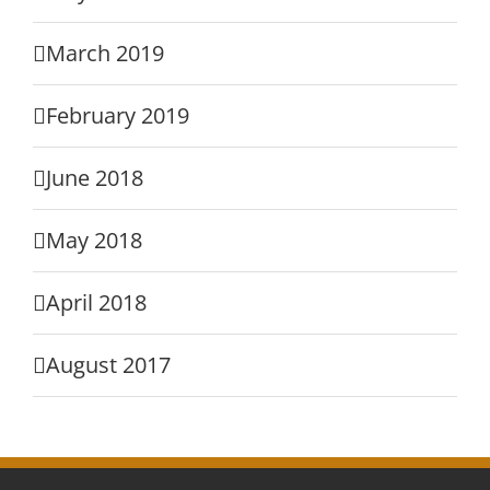
March 2019
February 2019
June 2018
May 2018
April 2018
August 2017