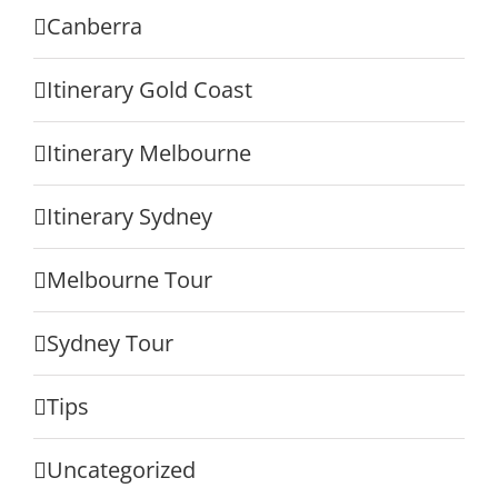
Canberra
Itinerary Gold Coast
Itinerary Melbourne
Itinerary Sydney
Melbourne Tour
Sydney Tour
Tips
Uncategorized